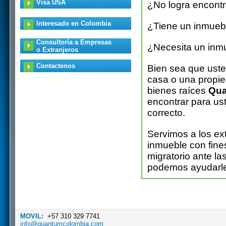
Visa USA
¿No logra encontr
Interesado en Colombia
¿Tiene un inmueb
Consultoría a Empresas
¿Necesita un inmu
o Extranjeros
Contactenos
Bien sea que ust
casa o una propie
bienes raíces
Qua
encontrar para ust
correcto.
Servimos a los ex
inmueble con fines
migratorio ante l
podemos ayudarl
MOVIL:
+57 310 329 7741
info@quantumcolombia.com