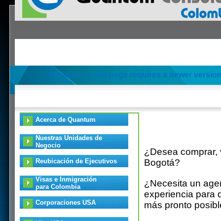
Content on this page requires a newer version
Acerca de Quantum
Nuestras Unidades de
Negocio
¿Desea comprar, 
Reubicación de Ejecutivos
Bogotá?
Visas e Inmigración
¿Necesita un age
para Colombia
experiencia para 
Corporaciones USA
más pronto posible